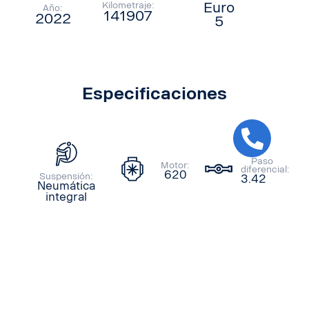
Kilometraje:
Euro
Año:
141907
2022
5
Especificaciones
Paso
Motor:
diferencial:
620
Suspensión:
3.42
Neumática
integral
Cotizar
Ubicación