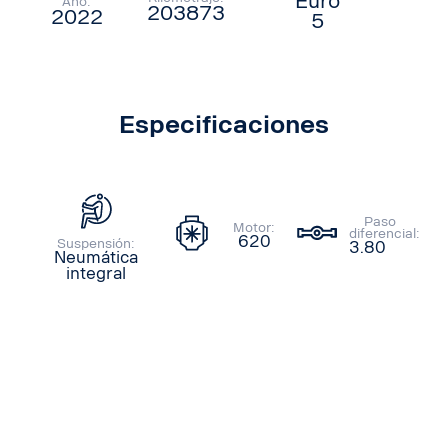
Euro
Año:
203873
2022
5
Especificaciones
Paso
Motor:
diferencial:
620
Suspensión:
3.80
Neumática
integral
Cotizar
Ubicación